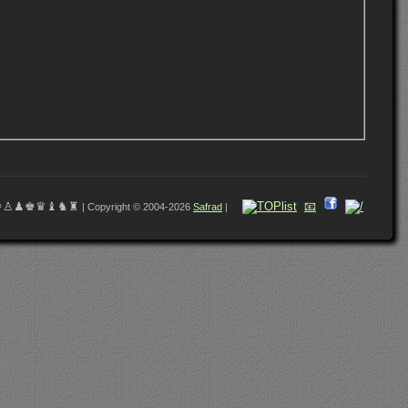
♔♙♟♚♛♝♞♜
📧
| Copyright © 2004-2026
Safrad
|