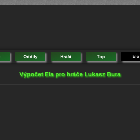
Elo
e
Oddíly
Hráči
Top
Výpočet Ela pro hráče Lukasz Bura