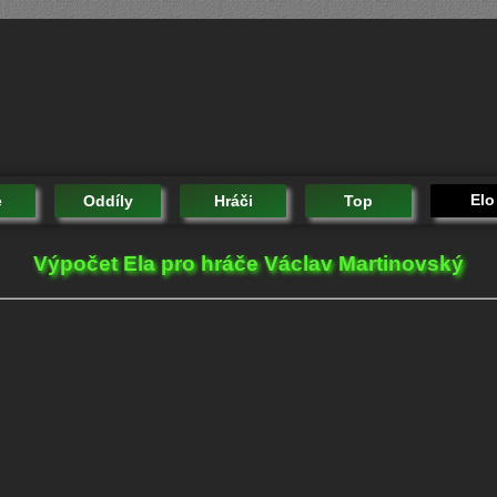
Elo
e
Oddíly
Hráči
Top
Výpočet Ela pro hráče Václav Martinovský