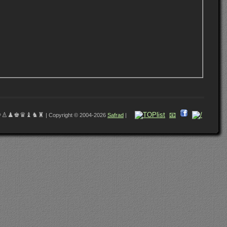
♔♙♟♚♛♝♞♜
📧
| Copyright © 2004-2026
Safrad
|