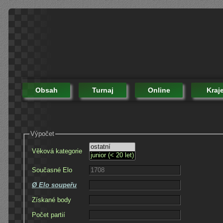
Obsah
Turnaj
Online
Kraj
Výpočet
Věková kategorie
Současné Elo
Ø Elo soupeřu
Získané body
Počet partií