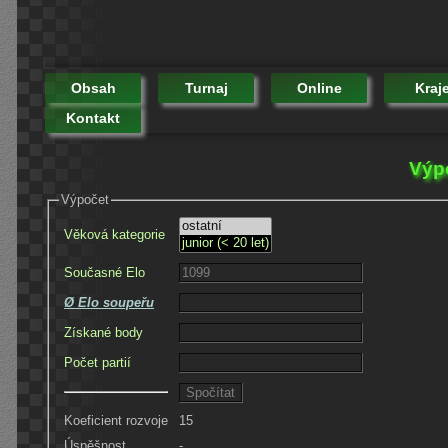
Obsah
Turnaj
Online
Kraj
Kontakt
Výp
Výpočet
Věková kategorie
Současné Elo
Ø Elo soupeřu
Získané body
Počet partií
Koeficient rozvoje
15
Úspěšnost
-