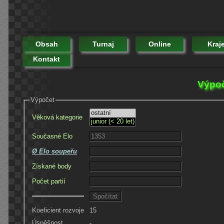
Obsah
Turnaj
Online
Kraj
Kontakt
Výpoč
Výpočet
Věková kategorie
Současné Elo
Ø Elo soupeřu
Získané body
Počet partií
Koeficient rozvoje
15
Úspěšnost
-