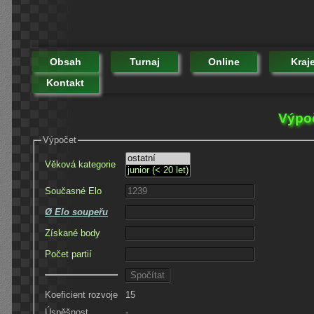
Obsah
Turnaj
Online
Kraj
Kontakt
Výpoč
Výpočet
Věková kategorie
Současné Elo
Ø Elo soupeřu
Získané body
Počet partií
Koeficient rozvoje
15
Úspěšnost
-