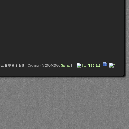
♔♙♟♚♛♝♞♜
📧
| Copyright © 2004-2026
Safrad
|