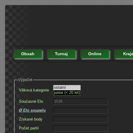
Obsah
Turnaj
Online
Kraj
Výpočet
Věková kategorie
Současné Elo
Ø Elo soupeřu
Získané body
Počet partií