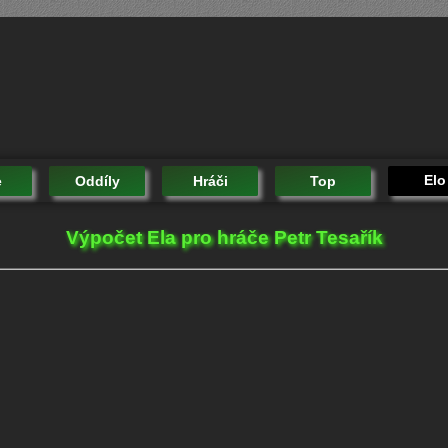
Elo
e
Oddíly
Hráči
Top
Výpočet Ela pro hráče Petr Tesařík