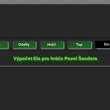
Elo
e
Oddíly
Hráči
Top
Výpočet Ela pro hráče Pavel Šandera