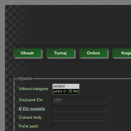
Obsah
Turnaj
Online
Kraj
Výpočet
Věková kategorie
Současné Elo
Ø Elo soupeřu
Získané body
Počet partií