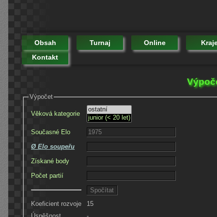
Obsah
Turnaj
Online
Kraj
Kontakt
Výpoče
Výpočet
Věková kategorie
Současné Elo
Ø Elo soupeřu
Získané body
Počet partií
Koeficient rozvoje
15
Úspěšnost
-