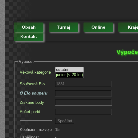
Obsah
Turnaj
Online
Kraj
Kontakt
Výpočet
Výpočet
Věková kategorie
Současné Elo
Ø Elo soupeřu
Získané body
Počet partií
Koeficient rozvoje
15
Úspěšnost
-