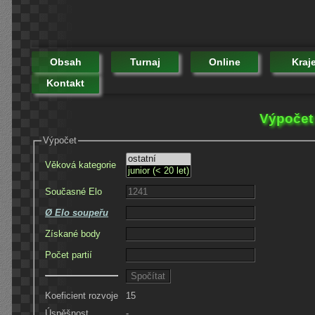
Obsah
Turnaj
Online
Kraj
Kontakt
Výpočet
Výpočet
Věková kategorie
Současné Elo
Ø Elo soupeřu
Získané body
Počet partií
Koeficient rozvoje
15
Úspěšnost
-