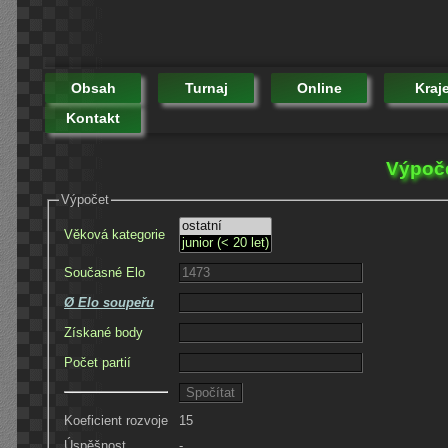
Obsah
Turnaj
Online
Kraj
Kontakt
Výpoče
Výpočet
Věková kategorie
Současné Elo
Ø Elo soupeřu
Získané body
Počet partií
Koeficient rozvoje
15
Úspěšnost
-