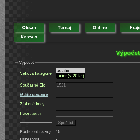
Obsah
Turnaj
Online
Kraj
Kontakt
Výpočet 
Výpočet
Věková kategorie
Současné Elo
Ø Elo soupeřu
Získané body
Počet partií
Koeficient rozvoje
15
Úspěšnost
-