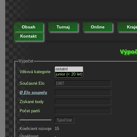
Obsah
Turnaj
Online
Kraj
Kontakt
Výpoč
Výpočet
Věková kategorie
Současné Elo
Ø Elo soupeřu
Získané body
Počet partií
Koeficient rozvoje
15
Úspěšnost
-