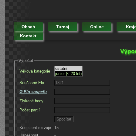
Obsah
Turnaj
Online
Kraj
Kontakt
Výpoč
Výpočet
Věková kategorie
Současné Elo
Ø Elo soupeřu
Získané body
Počet partií
Koeficient rozvoje
15
Úspěšnost
-