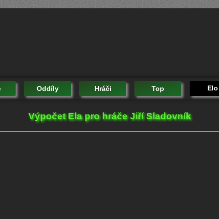
Elo
e
Oddíly
Hráči
Top
Výpočet Ela pro hráče Jiří Sladovník