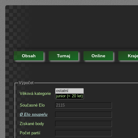
Obsah
Turnaj
Online
Kraj
Výpočet
Věková kategorie
Současné Elo
Ø Elo soupeřu
Získané body
Počet partií