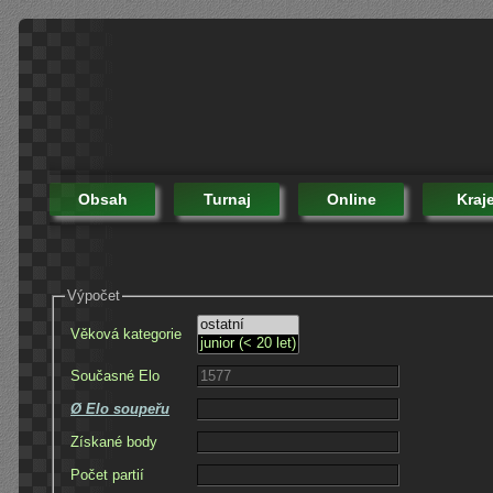
Obsah
Turnaj
Online
Kraj
Výpočet
Věková kategorie
Současné Elo
Ø Elo soupeřu
Získané body
Počet partií