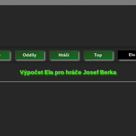
Elo
e
Oddíly
Hráči
Top
Výpočet Ela pro hráče Josef Berka