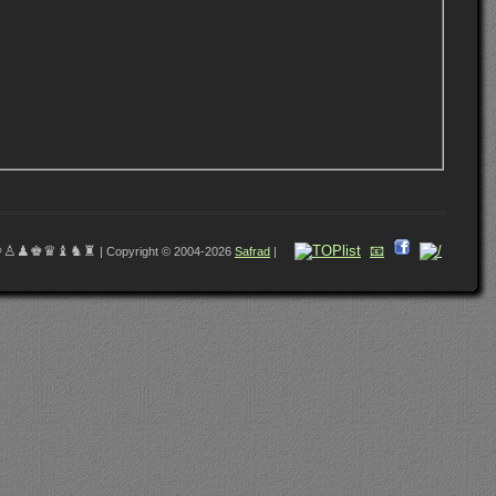
♔♙♟♚♛♝♞♜
📧
| Copyright © 2004-2026
Safrad
|