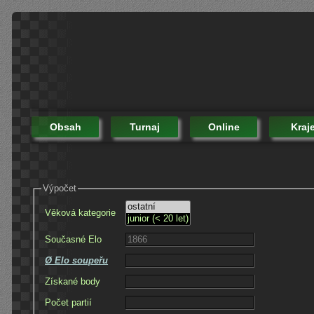
Obsah
Turnaj
Online
Kraj
Výpočet
Věková kategorie
Současné Elo
Ø Elo soupeřu
Získané body
Počet partií