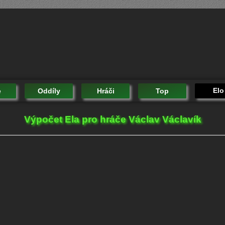
Elo
e
Oddíly
Hráči
Top
Výpočet Ela pro hráče Václav Václavík