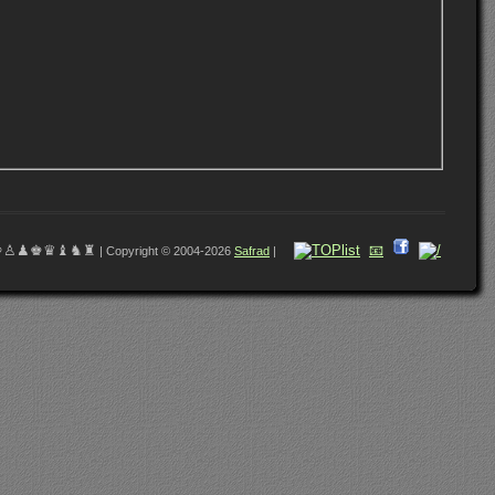
♔♙♟♚♛♝♞♜
📧
| Copyright © 2004-2026
Safrad
|