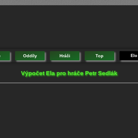
Elo
e
Oddíly
Hráči
Top
Výpočet Ela pro hráče Petr Sedlák