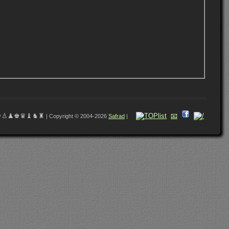
♔♙♟♚♛♝♞♜
📧
| Copyright © 2004-2026
Safrad
|