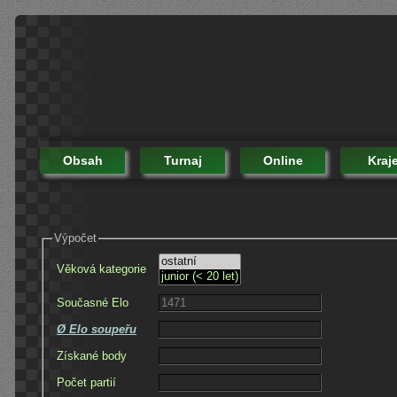
Obsah
Turnaj
Online
Kraj
Výpočet
Věková kategorie
Současné Elo
Ø Elo soupeřu
Získané body
Počet partií