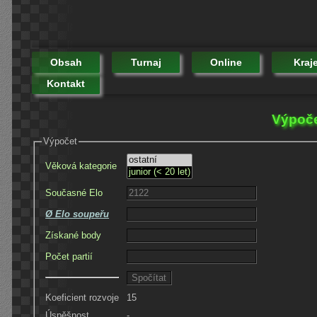
Obsah
Turnaj
Online
Kraj
Kontakt
Výpoče
Výpočet
Věková kategorie
Současné Elo
Ø Elo soupeřu
Získané body
Počet partií
Koeficient rozvoje
15
Úspěšnost
-