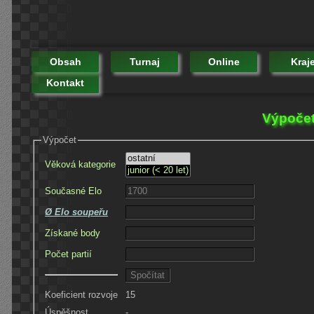
Obsah
Turnaj
Online
Kraj
Kontakt
Výpočet
Výpočet
Věková kategorie
Současné Elo
Ø Elo soupeřu
Získané body
Počet partií
Koeficient rozvoje
15
Úspěšnost
-