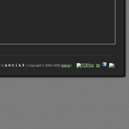
♔♙♟♚♛♝♞♜
📧
| Copyright © 2004-2026
Safrad
|