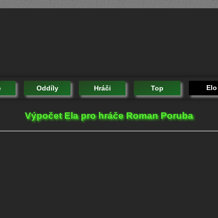
Elo
e
Oddíly
Hráči
Top
Výpočet Ela pro hráče Roman Poruba