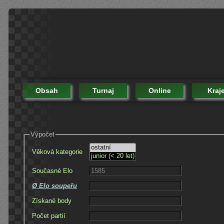
Obsah
Turnaj
Online
Kraj
Výpočet
Věková kategorie
Současné Elo
Ø Elo soupeřu
Získané body
Počet partií