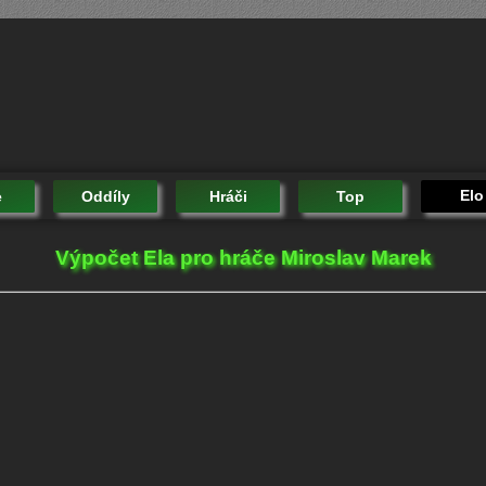
Elo
e
Oddíly
Hráči
Top
Výpočet Ela pro hráče Miroslav Marek