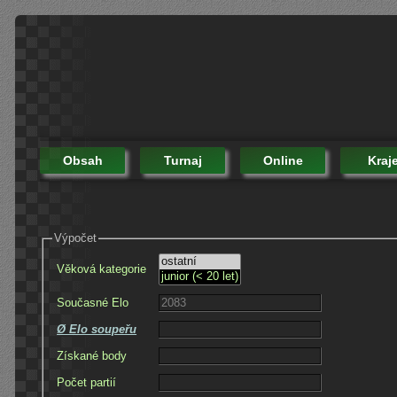
Obsah
Turnaj
Online
Kraj
Výpočet
Věková kategorie
Současné Elo
Ø Elo soupeřu
Získané body
Počet partií