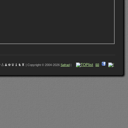
♔♙♟♚♛♝♞♜
📧
| Copyright © 2004-2026
Safrad
|