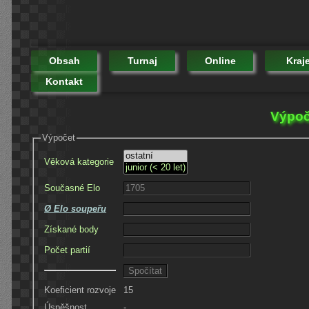
Obsah
Turnaj
Online
Kraj
Kontakt
Výpoč
Výpočet
Věková kategorie
Současné Elo
Ø Elo soupeřu
Získané body
Počet partií
Koeficient rozvoje
15
Úspěšnost
-