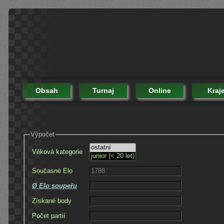
Obsah
Turnaj
Online
Kraj
Výpočet
Věková kategorie
Současné Elo
Ø Elo soupeřu
Získané body
Počet partií