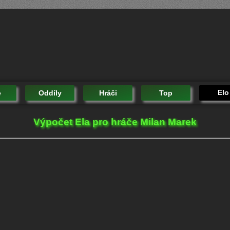
Elo
e
Oddíly
Hráči
Top
Výpočet Ela pro hráče Milan Marek