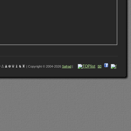
♔♙♟♚♛♝♞♜
📧
| Copyright © 2004-2026
Safrad
|