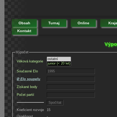
Obsah
Turnaj
Online
Kraj
Kontakt
Výpoč
Výpočet
Věková kategorie
Současné Elo
Ø Elo soupeřu
Získané body
Počet partií
Koeficient rozvoje
15
Úspěšnost
-