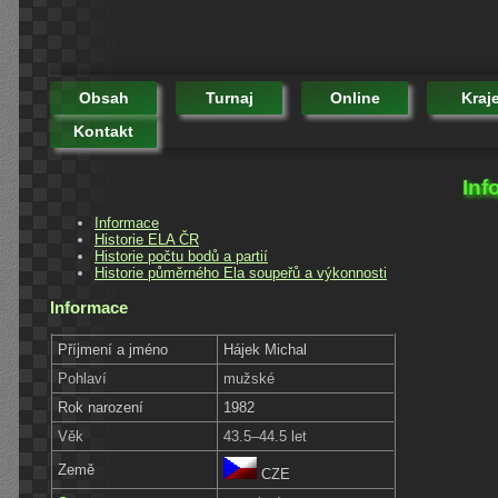
Obsah
Turnaj
Online
Kraj
Kontakt
Inf
Informace
Historie ELA ČR
Historie počtu bodů a partií
Historie půměrného Ela soupeřů a výkonnosti
Informace
Příjmení a jméno
Hájek Michal
Pohlaví
mužské
Rok narození
1982
Věk
43.5–44.5 let
Země
CZE