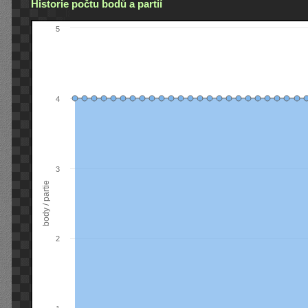
Historie počtu bodů a partií
5
4
3
body / partie
2