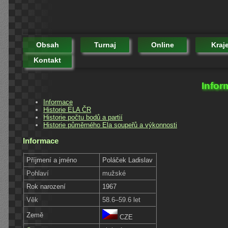
Obsah
Turnaj
Online
Kraj
Kontakt
Infor
Informace
Historie ELA ČR
Historie počtu bodů a partií
Historie půměrného Ela soupeřů a výkonnosti
Informace
Příjmení a jméno
Poláček Ladislav
Pohlaví
mužské
Rok narození
1967
Věk
58.6–59.6 let
Země
CZE