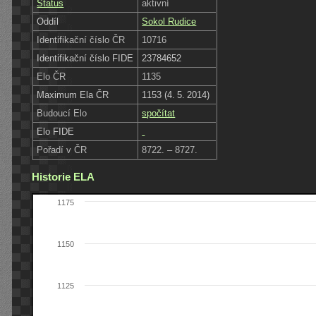
Status
aktivní
Oddíl
Sokol Rudice
Identifikační číslo ČR
10716
Identifikační číslo FIDE
23784652
Elo ČR
1135
Maximum Ela ČR
1153 (4. 5. 2014)
Budoucí Elo
spočítat
Elo FIDE
Pořadí v ČR
8722. – 8727.
Historie ELA
1175
1150
1125