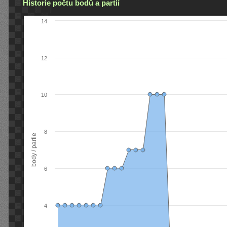
Historie počtu bodů a partií
14
12
10
8
body / partie
6
4