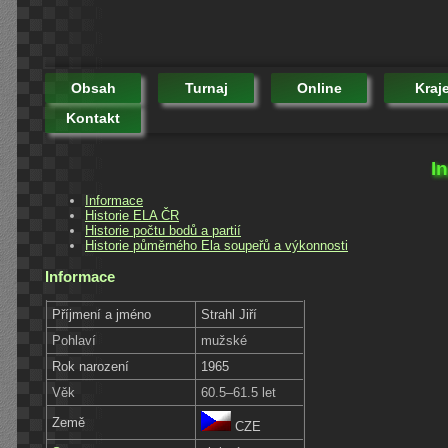
Obsah
Turnaj
Online
Kraj
Kontakt
I
Informace
Historie ELA ČR
Historie počtu bodů a partií
Historie půměrného Ela soupeřů a výkonnosti
Informace
Příjmení a jméno
Strahl Jiří
Pohlaví
mužské
Rok narození
1965
Věk
60.5–61.5 let
Země
CZE