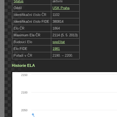
Status
aktivní
Oddíl
USK Praha
Identifikační číslo ČR
1102
Identifikační číslo FIDE
380814
Elo ČR
1864
Maximum Ela ČR
2114 (5. 5. 2013)
Budoucí Elo
spočítat
Elo FIDE
1981
Pořadí v ČR
2190. – 2200.
Historie ELA
2150
2100
2050