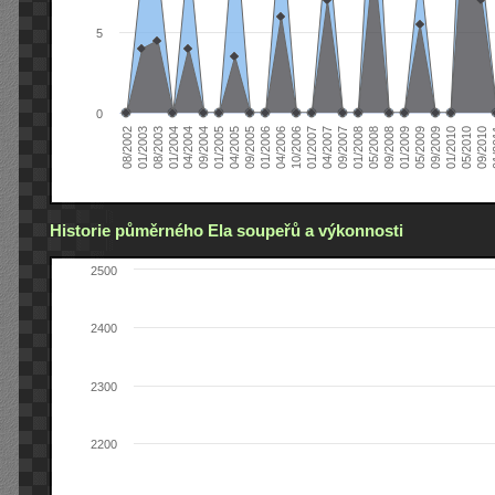
5
0
04/2006
05/2008
09/2004
05/2010
10/2006
08/2002
09/2008
01/2005
09/2010
01/2007
01/2003
01/2009
04/2005
01
04/2007
08/2003
05/2009
09/2005
09/2007
01/2004
09/2009
01/2006
01/2008
04/2004
01/2010
Historie půměrného Ela soupeřů a výkonnosti
2500
2400
2300
2200