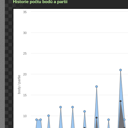
Historie počtu bodů a partií
35
30
25
20
body / partie
15
10