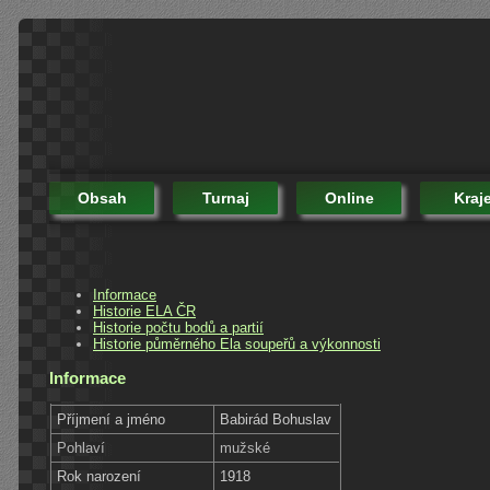
Obsah
Turnaj
Online
Kraj
Informace
Historie ELA ČR
Historie počtu bodů a partií
Historie půměrného Ela soupeřů a výkonnosti
Informace
Příjmení a jméno
Babirád Bohuslav
Pohlaví
mužské
Rok narození
1918