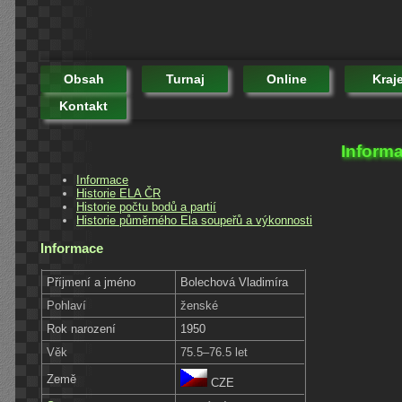
Obsah
Turnaj
Online
Kraj
Kontakt
Informa
Informace
Historie ELA ČR
Historie počtu bodů a partií
Historie půměrného Ela soupeřů a výkonnosti
Informace
Příjmení a jméno
Bolechová Vladimíra
Pohlaví
ženské
Rok narození
1950
Věk
75.5–76.5 let
Země
CZE