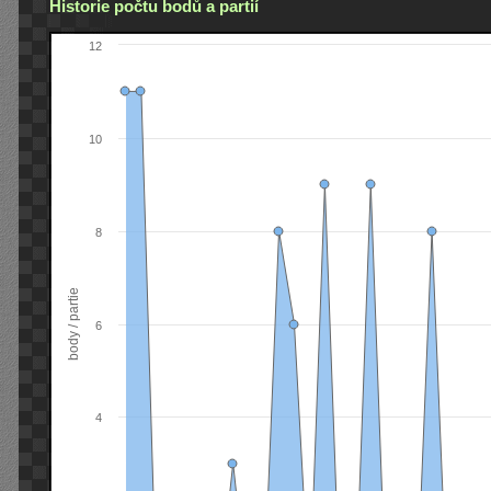
Historie počtu bodů a partií
12
10
8
body / partie
6
4