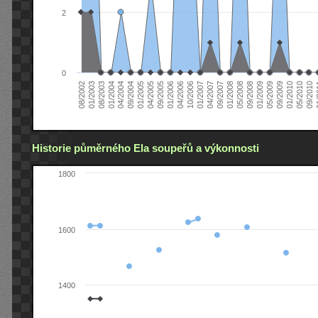
2
0
04/2006
05/2008
09/2004
05/2010
10/2006
08/2002
09/2008
01/2005
09/2010
01/2007
01/2003
01/2009
04/2005
01
04/2007
08/2003
05/2009
09/2005
09/2007
01/2004
09/2009
01/2006
01/2008
04/2004
01/2010
Historie půměrného Ela soupeřů a výkonnosti
1800
1600
1400