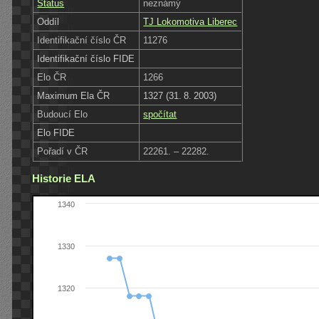
Status
neznámý
Oddíl
TJ Lokomotiva Liberec
Identifikační číslo ČR
11276
Identifikační číslo FIDE
Elo ČR
1266
Maximum Ela ČR
1327 (31. 8. 2003)
Budoucí Elo
spočítat
Elo FIDE
Pořadí v ČR
22261. – 22282.
Historie ELA
1340
1330
1320