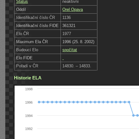
Status
neaktivní
Oddíl
Orel Opava
Identifikační číslo ČR
1136
Identifikační číslo FIDE
361321
Elo ČR
1977
Maximum Ela ČR
1996 (25. 8. 2002)
Budoucí Elo
spočítat
Elo FIDE
Pořadí v ČR
14830. – 14833.
Historie ELA
1998
1996
1994
1992