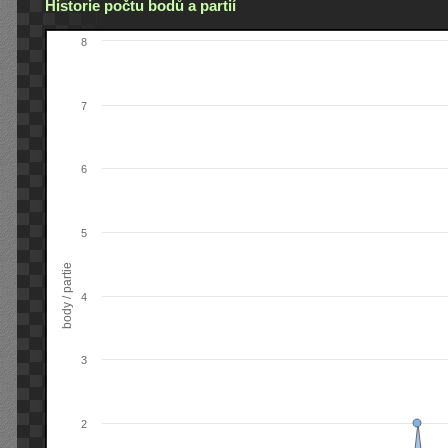
Historie počtu bodů a partií
8
7
6
5
body / partie
4
3
2