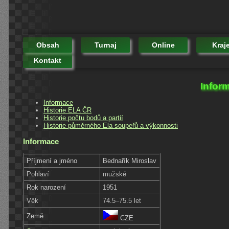
Obsah
Turnaj
Online
Kraj
Kontakt
Infor
Informace
Historie ELA ČR
Historie počtu bodů a partií
Historie půměrného Ela soupeřů a výkonnosti
Informace
Příjmení a jméno
Bednařík Miroslav
Pohlaví
mužské
Rok narození
1951
Věk
74.5–75.5 let
Země
CZE