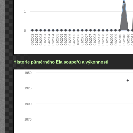
1
0
01/2005
09/2010
08/2002
09/2008
10/2006
09/2004
05/2010
05/2008
04/2006
04/2004
01/2010
01/2008
01/2006
01/2004
09/2009
09/2007
09/2005
08/2003
05/2009
04/2007
04/2005
01/2
01/2003
01/2009
01/2007
Historie půměrného Ela soupeřů a výkonnosti
1950
1925
1900
1875