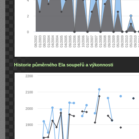
4
2
0
04/2006
05/2008
09/2004
05/2010
10/2006
08/2002
09/2008
01/2005
09/2010
01/2007
01/2003
01/2009
04/2005
01
04/2007
08/2003
05/2009
09/2005
09/2007
01/2004
09/2009
01/2006
01/2008
04/2004
01/2010
Historie půměrného Ela soupeřů a výkonnosti
2200
2100
2000
1900