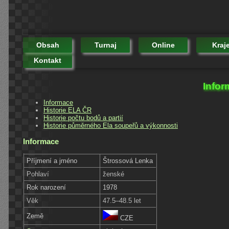
Obsah
Turnaj
Online
Kraj
Kontakt
Infor
Informace
Historie ELA ČR
Historie počtu bodů a partií
Historie půměrného Ela soupeřů a výkonnosti
Informace
Příjmení a jméno
Štrossová Lenka
Pohlaví
ženské
Rok narození
1978
Věk
47.5–48.5 let
Země
CZE