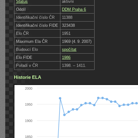
Status
aktivní
Oddíl
DDM Praha 6
Identifikační číslo ČR
11388
Identifikační číslo FIDE
323438
Elo ČR
1951
Maximum Ela ČR
1969 (4. 9. 2007)
Budoucí Elo
spočítat
Elo FIDE
1986
Pořadí v ČR
1398. – 1411.
Historie ELA
2000
1950
1900
1850