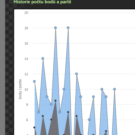
Historie počtu bodů a partií
20
18
16
14
12
body / partie
10
8
6