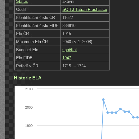
Status
aktivní
Oddíl
ŠO TJ Tatran Prachatice
Identifikační číslo ČR
11622
Identifikační číslo FIDE
334910
Elo ČR
1915
Maximum Ela ČR
2040 (5. 1. 2008)
Budoucí Elo
spočítat
Elo FIDE
1947
Pořadí v ČR
1715. – 1724.
Historie ELA
2100
2000
1900