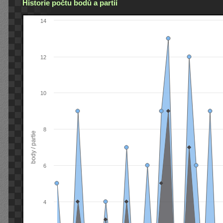
Historie počtu bodů a partií
14
12
10
8
body / partie
6
4