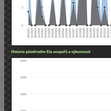
2
0
04/2006
05/2008
09/2004
05/2010
10/2006
08/2002
09/2008
01/2005
09/2010
01/2007
01/2003
01/2009
04/2005
01
04/2007
08/2003
05/2009
09/2005
09/2007
01/2004
09/2009
01/2006
01/2008
04/2004
01/2010
Historie půměrného Ela soupeřů a výkonnosti
2800
2600
2400
2200