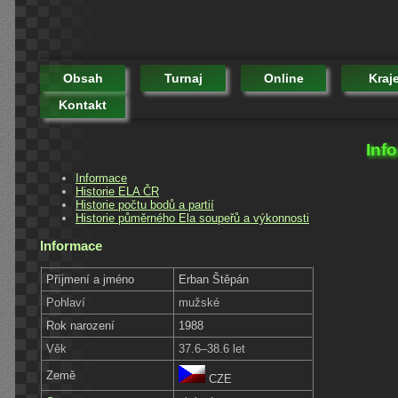
Obsah
Turnaj
Online
Kraj
Kontakt
Inf
Informace
Historie ELA ČR
Historie počtu bodů a partií
Historie půměrného Ela soupeřů a výkonnosti
Informace
Příjmení a jméno
Erban Štěpán
Pohlaví
mužské
Rok narození
1988
Věk
37.6–38.6 let
Země
CZE