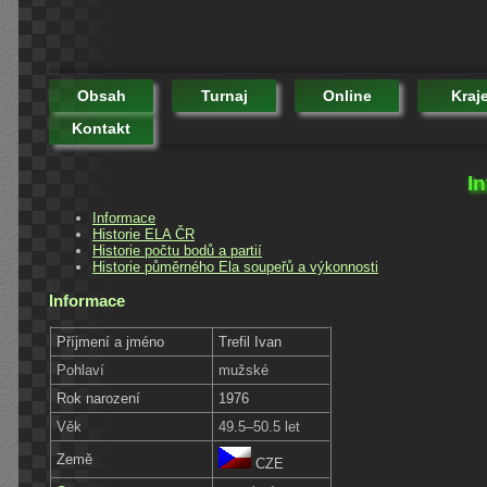
Obsah
Turnaj
Online
Kraj
Kontakt
In
Informace
Historie ELA ČR
Historie počtu bodů a partií
Historie půměrného Ela soupeřů a výkonnosti
Informace
Příjmení a jméno
Trefil Ivan
Pohlaví
mužské
Rok narození
1976
Věk
49.5–50.5 let
Země
CZE