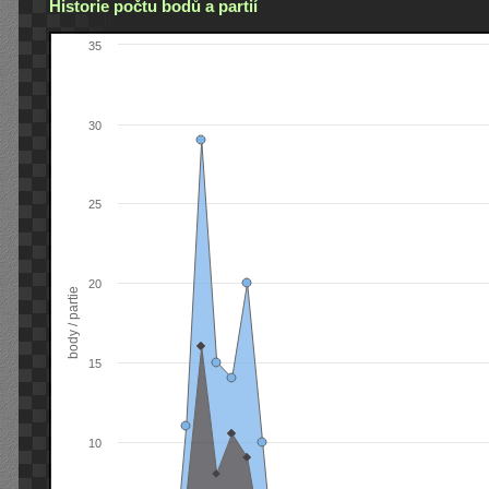
Historie počtu bodů a partií
35
30
25
20
body / partie
15
10