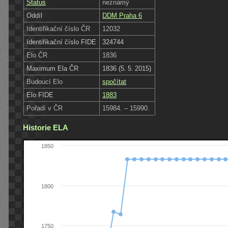
Status
neznámý
Oddíl
DDM Praha 6
Identifikační číslo ČR
12032
Identifikační číslo FIDE
324744
Elo ČR
1836
Maximum Ela ČR
1836 (5. 5. 2015)
Budoucí Elo
spočítat
Elo FIDE
1883
Pořadí v ČR
15984. – 15990.
Historie ELA
1850
1800
1750