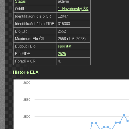
Status
aktivní
Oddíl
1. Novoborský ŠK
Identifikační číslo ČR
12047
Identifikační číslo FIDE
315303
Elo ČR
2552
Maximum Ela ČR
2558 (1. 6. 2023)
Budoucí Elo
spočítat
Elo FIDE
2525
Pořadí v ČR
4.
Historie ELA
2600
2550
2500