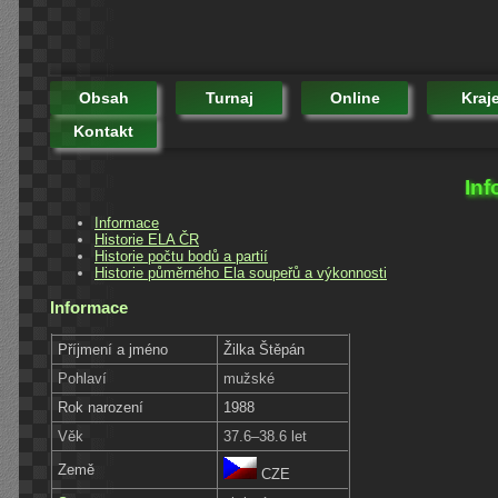
Obsah
Turnaj
Online
Kraj
Kontakt
Inf
Informace
Historie ELA ČR
Historie počtu bodů a partií
Historie půměrného Ela soupeřů a výkonnosti
Informace
Příjmení a jméno
Žilka Štěpán
Pohlaví
mužské
Rok narození
1988
Věk
37.6–38.6 let
Země
CZE