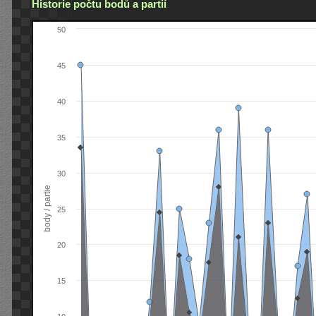
Historie počtu bodů a partií
50
45
40
35
30
body / partie
25
20
15