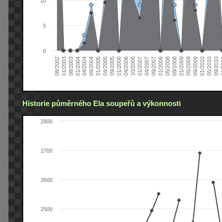
10
5
0
04/2006
05/2008
09/2004
05/2010
10/2006
08/2002
09/2008
01/2005
09/2010
01/2007
01/2003
01/2009
04/2005
01
04/2007
08/2003
05/2009
09/2005
09/2007
01/2004
09/2009
01/2006
01/2008
04/2004
01/2010
Historie půměrného Ela soupeřů a výkonnosti
2800
2700
2600
2500