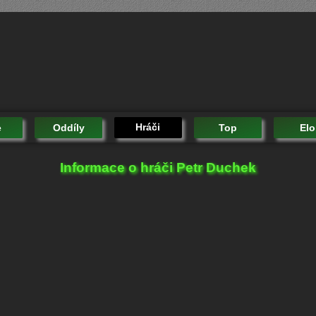
Hráči
e
Oddíly
Top
Elo
Informace o hráči Petr Duchek