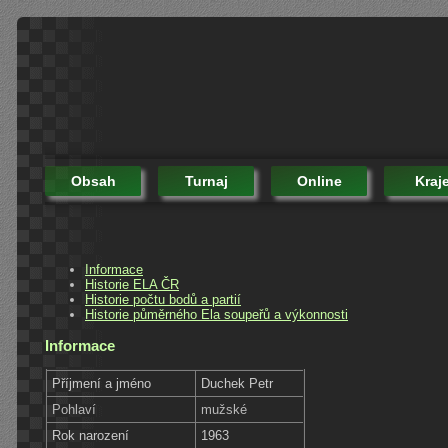
Obsah
Turnaj
Online
Kraj
Informace
Historie ELA ČR
Historie počtu bodů a partií
Historie půměrného Ela soupeřů a výkonnosti
Informace
Příjmení a jméno
Duchek Petr
Pohlaví
mužské
Rok narození
1963