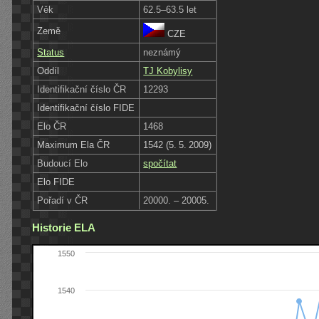
Věk
62.5–63.5 let
Země
CZE
Status
neznámý
Oddíl
TJ Kobylisy
Identifikační číslo ČR
12293
Identifikační číslo FIDE
Elo ČR
1468
Maximum Ela ČR
1542 (5. 5. 2009)
Budoucí Elo
spočítat
Elo FIDE
Pořadí v ČR
20000. – 20005.
Historie ELA
1550
1540