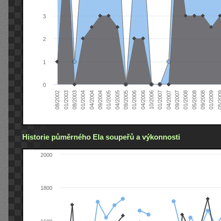
3
2
1
0
04/2005
04/2004
01/2003
01/2009
01/2008
01/2007
01/2006
01/2005
01/2004
08/2002
09/2008
09/2007
10/2006
09/2005
09/2004
08/2003
05/2
05/2008
04/2007
04/2006
Historie půměrného Ela soupeřů a výkonnosti
2000
1800