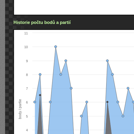
Historie počtu bodů a partií
11
10
9
8
7
body / partie
6
5
4