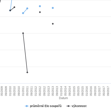
01/2010
09/2015
09/2011
05/2017
05/2013
05/2009
01/2015
01/2011
09/2016
09/2012
05/2014
05/2010
01/2016
01/2012
09/2017
09/2013
09/2009
05/2015
05/2011
01/2017
01/2013
09/2014
09/2010
05/2016
05/2012
01/2014
Datum
průměrné Elo soupeřů
výkonnost