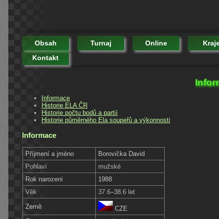
Obsah
Turnaj
Online
Kraj
Kontakt
Infor
Informace
Historie ELA ČR
Historie počtu bodů a partií
Historie půměrného Ela soupeřů a výkonnosti
Informace
Příjmení a jméno
Borovička David
Pohlaví
mužské
Rok narození
1988
Věk
37.6–38.6 let
Země
CZE