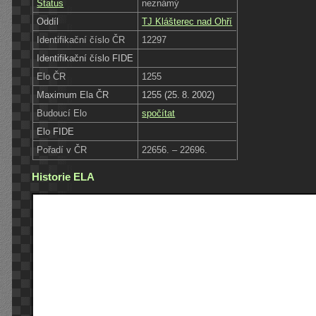
Status
neznámý
Oddíl
TJ Klášterec nad Ohří
Identifikační číslo ČR
12297
Identifikační číslo FIDE
Elo ČR
1255
Maximum Ela ČR
1255 (25. 8. 2002)
Budoucí Elo
spočítat
Elo FIDE
Pořadí v ČR
22656. – 22696.
Historie ELA