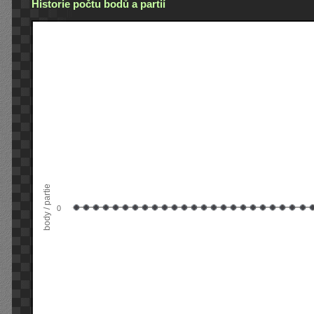
Historie počtu bodů a partií
body / partie
0