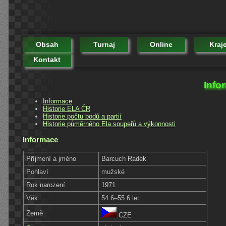
Obsah
Turnaj
Online
Kraj
Kontakt
Info
Informace
Historie ELA ČR
Historie počtu bodů a partií
Historie půměrného Ela soupeřů a výkonnosti
Informace
Příjmení a jméno
Barcuch Radek
Pohlaví
mužské
Rok narození
1971
Věk
54.6–55.6 let
Země
CZE