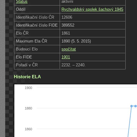
Status
aktivní
Oddíl
Rychvaldský spolek šachový 1945
Identifikační číslo ČR
12606
Identifikační číslo FIDE
389552
Elo ČR
1861
Maximum Ela ČR
1890 (5. 5. 2015)
Budoucí Elo
spočítat
Elo FIDE
1901
Pořadí v ČR
2232. – 2240.
Historie ELA
1900
1880
1860