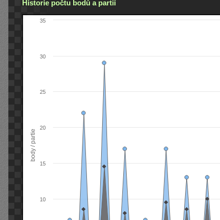
Historie počtu bodů a partií
35
30
25
20
body / partie
15
10