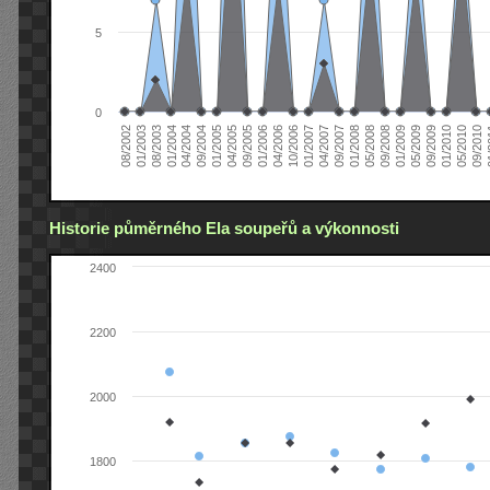
5
0
04/2006
05/2008
09/2004
05/2010
10/2006
08/2002
09/2008
01/2005
09/2010
01/2007
01/2003
01/2009
04/2005
01
04/2007
08/2003
05/2009
09/2005
09/2007
01/2004
09/2009
01/2006
01/2008
04/2004
01/2010
Historie půměrného Ela soupeřů a výkonnosti
2400
2200
2000
1800