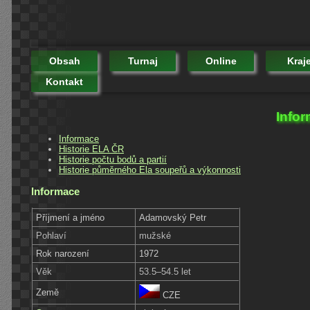
Obsah
Turnaj
Online
Kraj
Kontakt
Info
Informace
Historie ELA ČR
Historie počtu bodů a partií
Historie půměrného Ela soupeřů a výkonnosti
Informace
Příjmení a jméno
Adamovský Petr
Pohlaví
mužské
Rok narození
1972
Věk
53.5–54.5 let
Země
CZE