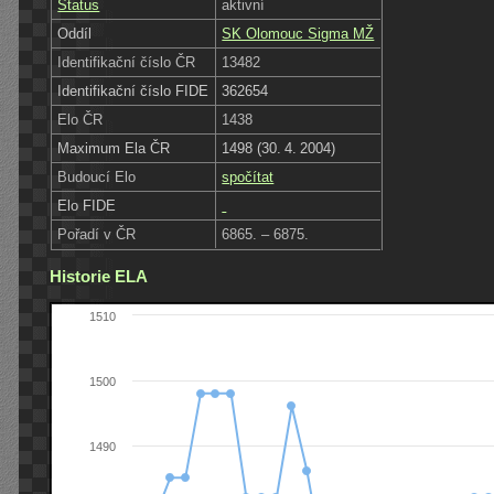
Status
aktivní
Oddíl
SK Olomouc Sigma MŽ
Identifikační číslo ČR
13482
Identifikační číslo FIDE
362654
Elo ČR
1438
Maximum Ela ČR
1498 (30. 4. 2004)
Budoucí Elo
spočítat
Elo FIDE
Pořadí v ČR
6865. – 6875.
Historie ELA
1510
1500
1490