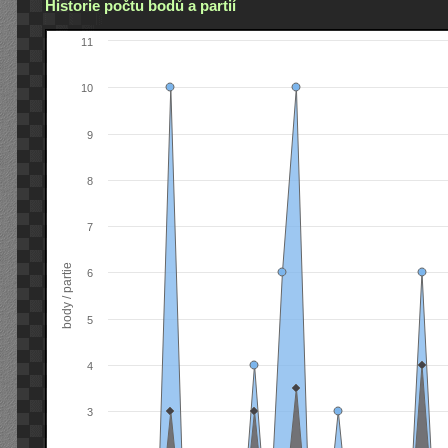
Historie počtu bodů a partií
11
10
9
8
7
body / partie
6
5
4
3