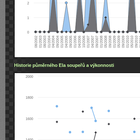
2
1
0
04/2006
05/2008
09/2004
05/2010
10/2006
08/2002
09/2008
01/2005
09/2010
01/2007
01/2003
01/2009
04/2005
01
04/2007
08/2003
05/2009
09/2005
09/2007
01/2004
09/2009
01/2006
01/2008
04/2004
01/2010
Historie půměrného Ela soupeřů a výkonnosti
2000
1800
1600
1400