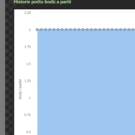
Historie počtu bodů a partií
2.25
2
1.75
1.5
body / partie
1.25
1
0.75
0.5