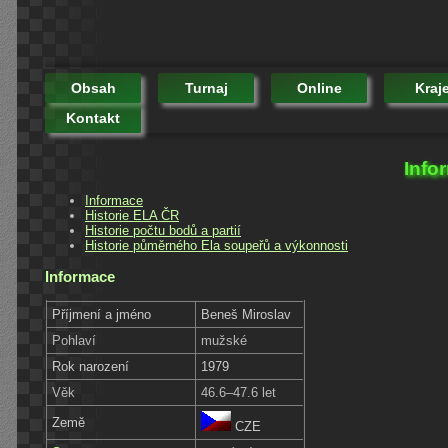
Obsah
Turnaj
Online
Kraj
Kontakt
Info
Informace
Historie ELA ČR
Historie počtu bodů a partií
Historie půměrného Ela soupeřů a výkonnosti
Informace
Příjmení a jméno
Beneš Miroslav
Pohlaví
mužské
Rok narození
1979
Věk
46.6–47.6 let
Země
CZE