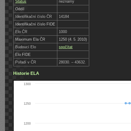
Status
neznámý
Oddíl
Identifikační číslo ČR
14184
Identifikační číslo FIDE
Elo ČR
1000
Maximum Ela ČR
1250 (4. 5. 2010)
Budoucí Elo
spočítat
Elo FIDE
Pořadí v ČR
28030. – 43632.
Historie ELA
1300
1250
1200