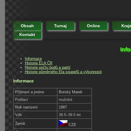
Obsah
Turnaj
Online
Kraj
Kontakt
Inf
Informace
Historie ELA ČR
Historie počtu bodů a partií
Historie půměrného Ela soupeřů a výkonnosti
Informace
Příjmení a jméno
Borský Marek
Pohlaví
mužské
Rok narození
1987
Věk
38.5–39.5 let
Země
CZE