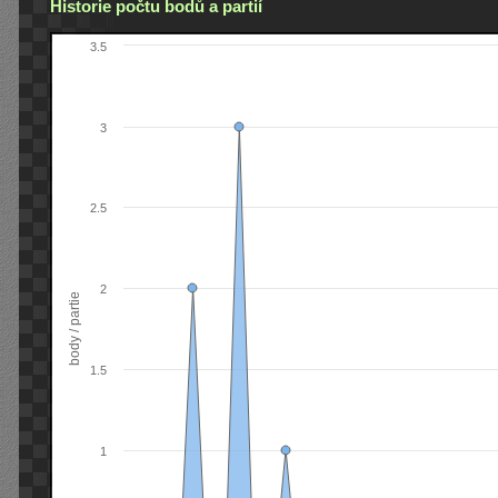
Historie počtu bodů a partií
3.5
3
2.5
2
body / partie
1.5
1