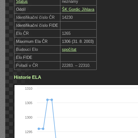
Status
neznámý
Oddíl
ŠK Gordic Jihlava
Identifikační číslo ČR
14230
Identifikační číslo FIDE
Elo ČR
1265
Maximum Ela ČR
1306 (31. 8. 2003)
Budoucí Elo
spočítat
Elo FIDE
Pořadí v ČR
22283. – 22310.
Historie ELA
1310
1305
1300
1295