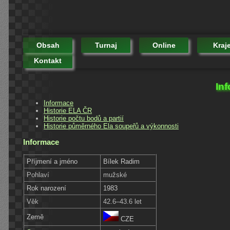
Obsah
Turnaj
Online
Kraj
Kontakt
Inf
Informace
Historie ELA ČR
Historie počtu bodů a partií
Historie půměrného Ela soupeřů a výkonnosti
Informace
Příjmení a jméno
Bílek Radim
Pohlaví
mužské
Rok narození
1983
Věk
42.6–43.6 let
Země
CZE