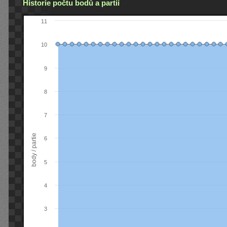
Historie počtu bodů a partií
11
10
9
8
7
body / partie
6
5
4
3