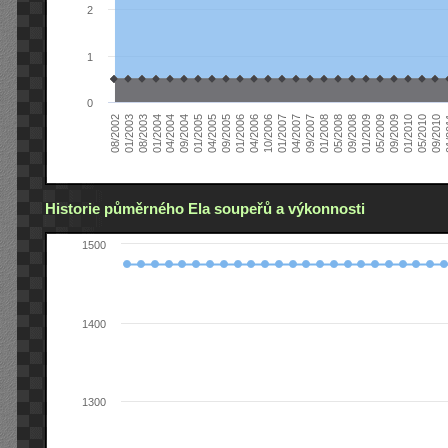
2
1
0
04/2006
05/2008
09/2004
05/2010
10/2006
08/2002
09/2008
01/2005
09/2010
01/2007
01/2003
01/2009
04/2005
01
04/2007
08/2003
05/2009
09/2005
09/2007
01/2004
09/2009
01/2006
01/2008
04/2004
01/2010
Historie půměrného Ela soupeřů a výkonnosti
1500
1400
1300