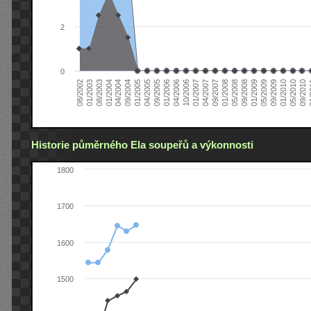
2
0
04/2006
05/2008
09/2004
05/2010
10/2006
08/2002
09/2008
01/2005
09/2010
01/2007
01/2003
01/2009
04/2005
01
04/2007
08/2003
05/2009
09/2005
09/2007
01/2004
09/2009
01/2006
01/2008
04/2004
01/2010
Historie půměrného Ela soupeřů a výkonnosti
1800
1700
1600
1500