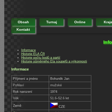
Obsah
Turnaj
Online
Kraj
Kontakt
Inf
Informace
Historie ELA ČR
Historie počtu bodů a partií
Historie půměrného Ela soupeřů a výkonnosti
Informace
Příjmení a jméno
Bohuněk Jan
Pohlaví
mužské
Rok narození
1974
Věk
51.6–52.6 let
Země
CZE