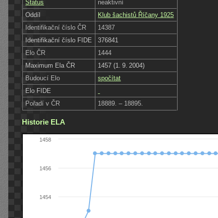
Status
neaktivní
Oddíl
Klub šachistů Říčany 1925
Identifikační číslo ČR
14387
Identifikační číslo FIDE
376841
Elo ČR
1444
Maximum Ela ČR
1457 (1. 9. 2004)
Budoucí Elo
spočítat
Elo FIDE
Pořadí v ČR
18889. – 18895.
Historie ELA
1458
1456
1454