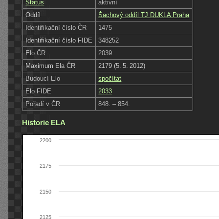
Status
aktivní
Oddíl
Šachový oddíl TJ DUKLA Praha
Identifikační číslo ČR
1475
Identifikační číslo FIDE
348252
Elo ČR
2039
Maximum Ela ČR
2179 (5. 5. 2012)
Budoucí Elo
spočítat
Elo FIDE
2033
Pořadí v ČR
848. – 854.
Historie ELA
2200
2175
2150
2125