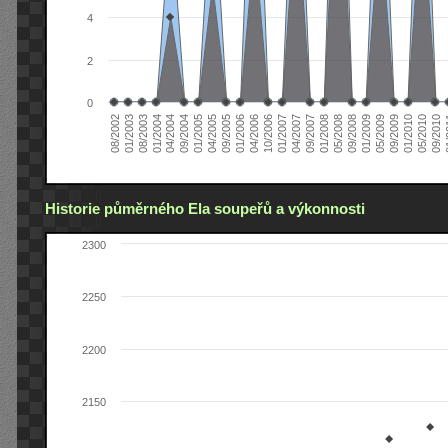
4
2
0
04/2006
05/2008
09/2004
05/2010
10/2006
08/2002
09/2008
01/2005
09/2010
01/2007
01/2003
01/2009
04/2005
01
04/2007
08/2003
05/2009
09/2005
09/2007
01/2004
09/2009
01/2006
01/2008
04/2004
01/2010
Historie půměrného Ela soupeřů a výkonnosti
2300
2250
2200
2150