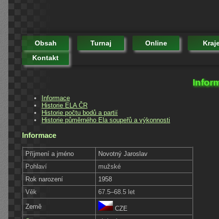
Obsah
Turnaj
Online
Kraj
Kontakt
Infor
Informace
Historie ELA ČR
Historie počtu bodů a partií
Historie půměrného Ela soupeřů a výkonnosti
Informace
Příjmení a jméno
Novotný Jaroslav
Pohlaví
mužské
Rok narození
1958
Věk
67.5–68.5 let
Země
CZE