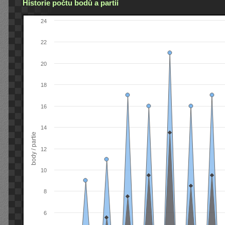
Historie počtu bodů a partií
24
22
20
18
16
14
body / partie
12
10
8
6