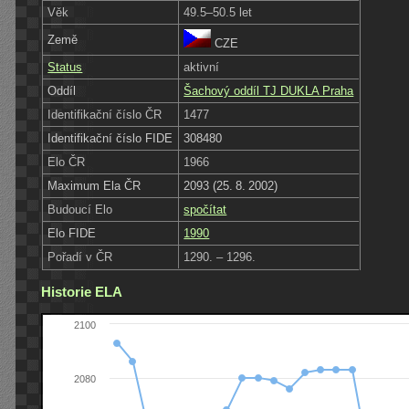
Věk
49.5–50.5 let
Země
CZE
Status
aktivní
Oddíl
Šachový oddíl TJ DUKLA Praha
Identifikační číslo ČR
1477
Identifikační číslo FIDE
308480
Elo ČR
1966
Maximum Ela ČR
2093 (25. 8. 2002)
Budoucí Elo
spočítat
Elo FIDE
1990
Pořadí v ČR
1290. – 1296.
Historie ELA
2100
2080