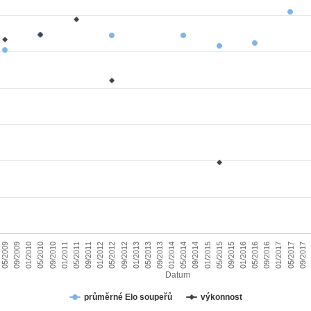
01/2010
09/2015
09/2011
05/2017
05/2013
05/2009
01/2015
01/2011
09/2016
09/2012
05/2014
05/2010
01/2016
01/2012
09/2017
09/2013
09/2009
05/2015
05/2011
01/2017
01/2013
09/2014
09/2010
05/2016
05/2012
01/2014
Datum
průměrné Elo soupeřů
výkonnost