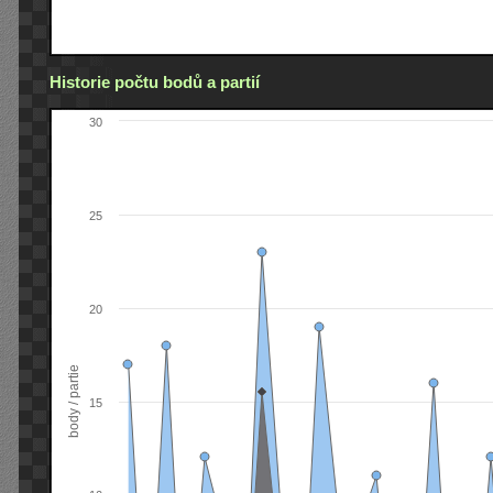
Historie počtu bodů a partií
30
25
20
body / partie
15