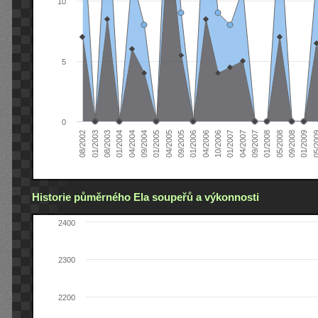
10
5
0
04/2005
04/2004
01/2003
01/2009
01/2008
01/2007
01/2006
01/2005
01/2004
08/2002
09/2008
09/2007
10/2006
09/2005
09/2004
08/2003
05/2
05/2008
04/2007
04/2006
Historie půměrného Ela soupeřů a výkonnosti
2400
2300
2200