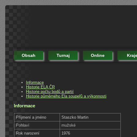
Obsah
Turnaj
Online
Kraj
Informace
Historie ELA ČR
Historie počtu bodů a partií
Historie půměrného Ela soupeřů a výkonnosti
Informace
Příjmení a jméno
Staszko Martin
Pohlaví
mužské
Rok narození
1976