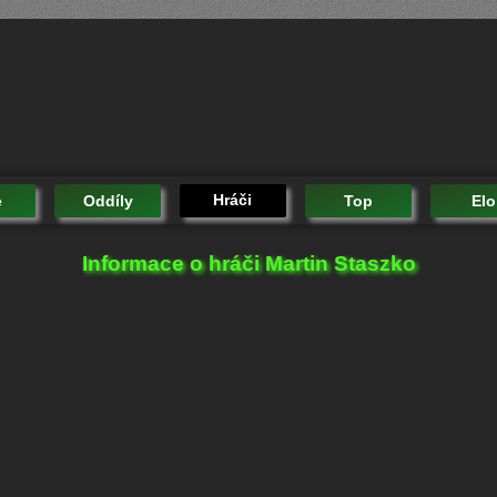
Hráči
e
Oddíly
Top
Elo
Informace o hráči Martin Staszko