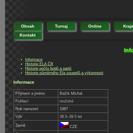
Obsah
Turnaj
Online
Kraj
Kontakt
Inf
Informace
Historie ELA ČR
Historie počtu bodů a partií
Historie půměrného Ela soupeřů a výkonnosti
Informace
Příjmení a jméno
Bažík Michal
Pohlaví
mužské
Rok narození
1987
Věk
38.5–39.5 let
Země
CZE