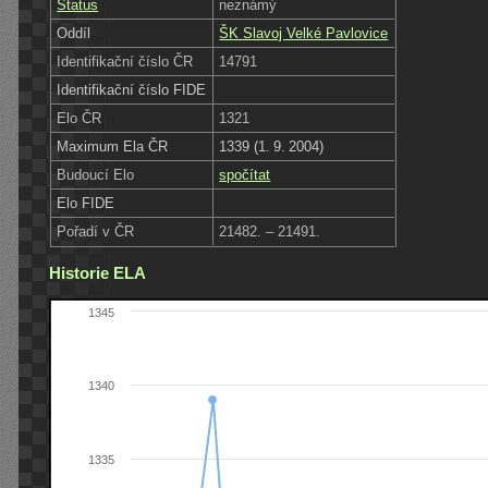
Status
neznámý
Oddíl
ŠK Slavoj Velké Pavlovice
Identifikační číslo ČR
14791
Identifikační číslo FIDE
Elo ČR
1321
Maximum Ela ČR
1339 (1. 9. 2004)
Budoucí Elo
spočítat
Elo FIDE
Pořadí v ČR
21482. – 21491.
Historie ELA
1345
1340
1335