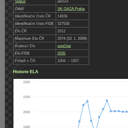
Status
aktivní
Oddíl
SK OAZA Praha
Identifikační číslo ČR
14836
Identifikační číslo FIDE
327530
Elo ČR
2012
Maximum Ela ČR
2074 (10. 1. 2009)
Budoucí Elo
spočítat
Elo FIDE
2035
Pořadí v ČR
1004. – 1007.
Historie ELA
2200
2100
2000
1900