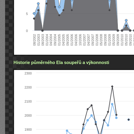
5
0
04/2006
05/2008
09/2004
05/2010
10/2006
08/2002
09/2008
01/2005
09/2010
01/2007
01/2003
01/2009
04/2005
01
04/2007
08/2003
05/2009
09/2005
09/2007
01/2004
09/2009
01/2006
01/2008
04/2004
01/2010
Historie půměrného Ela soupeřů a výkonnosti
2300
2200
2100
2000
1900