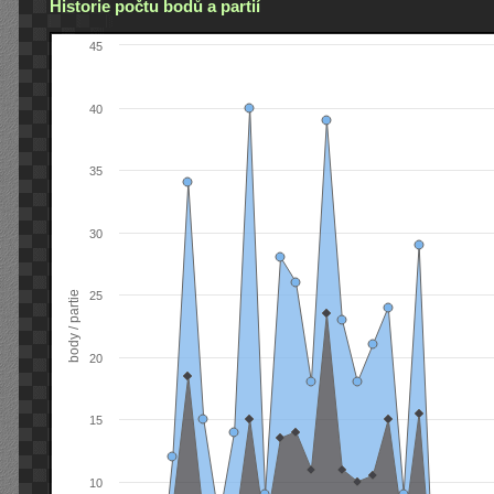
Historie počtu bodů a partií
45
40
35
30
body / partie
25
20
15
10