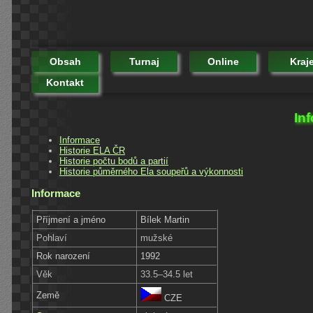
Obsah
Turnaj
Online
Kraj
Kontakt
Inf
Informace
Historie ELA ČR
Historie počtu bodů a partií
Historie půměrného Ela soupeřů a výkonnosti
Informace
Příjmení a jméno
Bílek Martin
Pohlaví
mužské
Rok narození
1992
Věk
33.5–34.5 let
Země
CZE