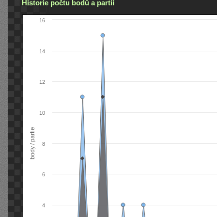
Historie počtu bodů a partií
16
14
12
10
body / partie
8
6
4