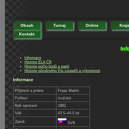
Obsah
Turnaj
Online
Kraj
Kontakt
Inf
Informace
Historie ELA ČR
Historie počtu bodů a partií
Historie půměrného Ela soupeřů a výkonnosti
Informace
Příjmení a jméno
Fraas Martin
Pohlaví
mužské
Rok narození
1982
Věk
43.5–44.5 let
Země
SVK