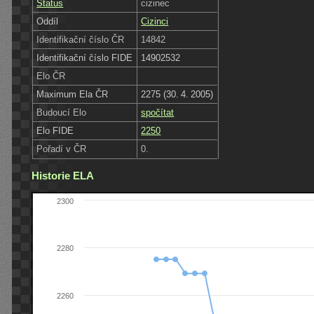
Status
cizinec
Oddíl
Cizinci
Identifikační číslo ČR
14842
Identifikační číslo FIDE
14902532
Elo ČR
Maximum Ela ČR
2275 (30. 4. 2005)
Budoucí Elo
spočítat
Elo FIDE
2250
Pořadí v ČR
0.
Historie ELA
2300
2280
2260