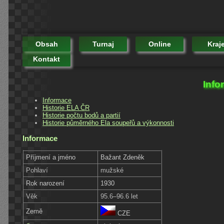
Obsah
Turnaj
Online
Kraj
Kontakt
Info
Informace
Historie ELA ČR
Historie počtu bodů a partií
Historie půměrného Ela soupeřů a výkonnosti
Informace
Příjmení a jméno
Bažant Zdeněk
Pohlaví
mužské
Rok narození
1930
Věk
95.6–96.6 let
Země
CZE