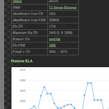
Status
aktivní
Oddíl
TJ Slovan Broumov
Identifikační číslo ČR
1501
Identifikační číslo FIDE
329002
Elo ČR
1726
Maximum Ela ČR
1943 (5. 9. 2008)
Budoucí Elo
spočítat
Elo FIDE
1885
Pořadí v ČR
3665. – 3674.
Historie ELA
1975
1950
1925
1900