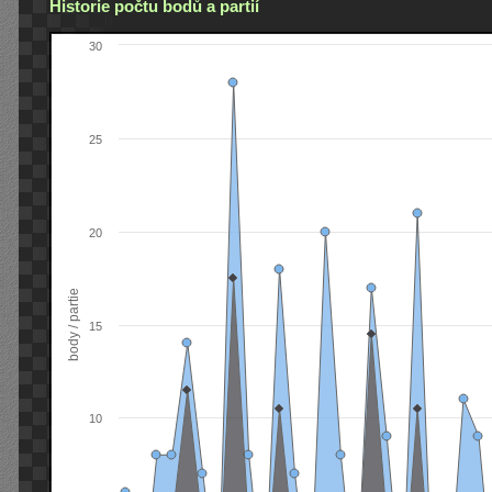
Historie počtu bodů a partií
30
25
20
body / partie
15
10