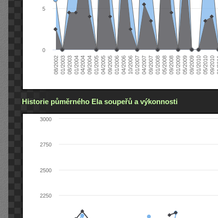
5
0
04/2006
05/2008
09/2004
05/2010
10/2006
08/2002
09/2008
01/2005
09/2010
01/2007
01/2003
01/2009
04/2005
01
04/2007
08/2003
05/2009
09/2005
09/2007
01/2004
09/2009
01/2006
01/2008
04/2004
01/2010
Historie půměrného Ela soupeřů a výkonnosti
3000
2750
2500
2250