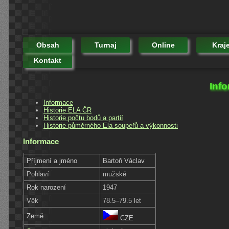
Obsah
Turnaj
Online
Kraj
Kontakt
Info
Informace
Historie ELA ČR
Historie počtu bodů a partií
Historie půměrného Ela soupeřů a výkonnosti
Informace
Příjmení a jméno
Bartoň Václav
Pohlaví
mužské
Rok narození
1947
Věk
78.5–79.5 let
Země
CZE