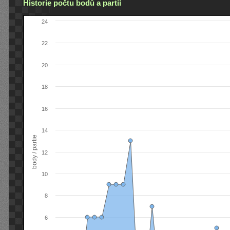
Historie počtu bodů a partií
24
22
20
18
16
14
body / partie
12
10
8
6