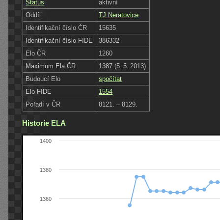
Status
aktivní
Oddíl
TJ Neratovice
Identifikační číslo ČR
15635
Identifikační číslo FIDE
386332
Elo ČR
1260
Maximum Ela ČR
1387 (5. 5. 2013)
Budoucí Elo
spočítat
Elo FIDE
1554
Pořadí v ČR
8121. – 8129.
Historie ELA
1400
1380
1360